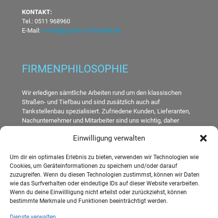
KONTAKT:
Tel.:
0511 968960
E-Mail:
e-mail@gustav-schroeder.de
FIRMENPHILOSOPHIE
Wir erledigen sämtliche Arbeiten rund um den klassischen
Straßen- und Tiefbau und sind zusätzlich auch auf
Tankstellenbau spezialisiert. Zufriedene Kunden, Lieferanten,
Nachunternehmer und Mitarbeiter sind uns wichtig, daher
sorgen wir stets für ein positives Arbeitsumfeld. Sprechen Sie
Einwilligung verwalten
mit uns, wir freuen uns auf Ihren Anruf!
Um dir ein optimales Erlebnis zu bieten, verwenden wir Technologien wie
Cookies, um Geräteinformationen zu speichern und/oder darauf
zuzugreifen. Wenn du diesen Technologien zustimmst, können wir Daten
WEITERE INFORMATIONEN
wie das Surfverhalten oder eindeutige IDs auf dieser Website verarbeiten.
Wenn du deine Einwillligung nicht erteilst oder zurückziehst, können
bestimmte Merkmale und Funktionen beeinträchtigt werden.
Ihr Kontakt zu uns
Impressum
Dienste verwalten